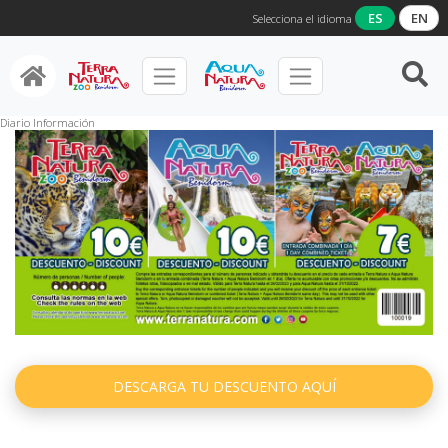
ES
EN
Selecciona el idioma
Home
Diario Información
Diario Información
DESCARGA TU DESCUENTO AQUÍ