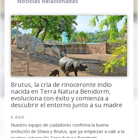
Noticias Relacionadas
Completa el formulario y
recibirás tu código por email.
Brutus, la cría de rinoceronte indio
nacida en Terra Natura Benidorm,
evoluciona con éxito y comienza a
descubrir el entorno junto a su madre
He leido y acepto la
política de
privacidad
5 AGO
Nuestro equipo de cuidadores confirma la buena
evolución de Shiwa y Brutus, que ya empiezan a salir a la
pradera exterior En Terra Natura Benidorm ...