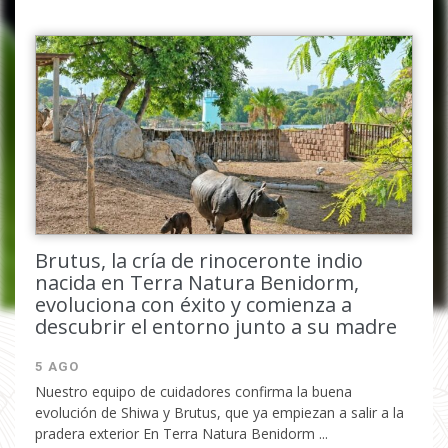
Completa el formulario y
recibirás tu código por email.
Brutus, la cría de rinoceronte indio
nacida en Terra Natura Benidorm,
evoluciona con éxito y comienza a
descubrir el entorno junto a su madre
He leido y acepto la
política de
privacidad
5 AGO
Nuestro equipo de cuidadores confirma la buena
evolución de Shiwa y Brutus, que ya empiezan a salir a la
pradera exterior En Terra Natura Benidorm ...