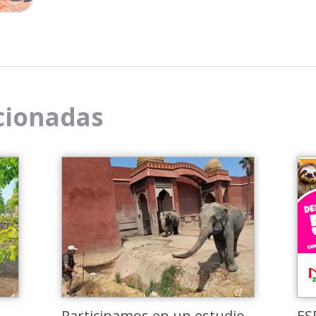
He leido y acepto la
política de privacidad
cionadas
Participamos en un estudio
ES