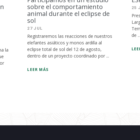
en
sobre el comportamiento
25 
animal durante el eclipse de
Pres
sol
Larg
Terr
27 JUL
de ..
Registraremos las reacciones de nuestros
elefantes asiáticos y monos ardilla al
eclipse total de sol del 12 de agosto,
LEE
a la
dentro de un proyecto coordinado por ...
ue
ior
LEER MÁS