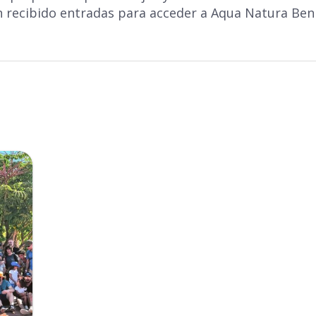
an recibido entradas para acceder a Aqua Natura Be
Completa el formulario y
recibirás tu código por email.