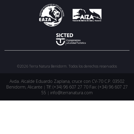
Completa el
recibirás tu c
©2026 Terra Natura Benidorm. Todos los derechos reservados
Avda. Alcalde Eduardo Zaplana, cruce con CV-70 C.P. 03502
Benidorm, Alicante
Tlf: (+34) 96 607 27 70 Fax: (+34) 96 607 27
|
55
info@terranatura.com
|