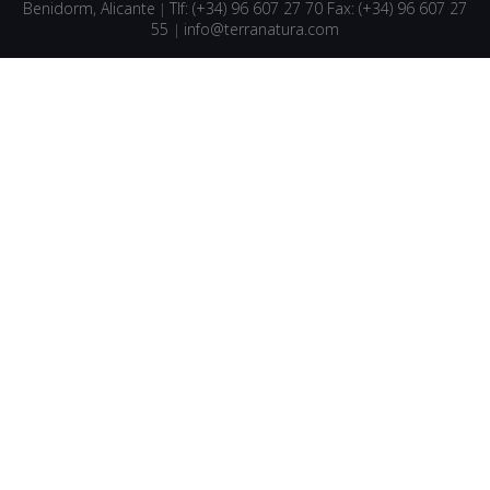
Benidorm, Alicante
Tlf: (+34) 96 607 27 70 Fax: (+34) 96 607 27
|
55
info@terranatura.com
|