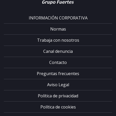
INFORMACIÓN CORPORATIVA
Normas
Completa el form
Trabaja con nosotros
recibirás tu código 
Canal denuncia
Contacto
Preguntas frecuentes
Aviso Legal
Política de privacidad
Política de cookies
He leido y acepto la
p