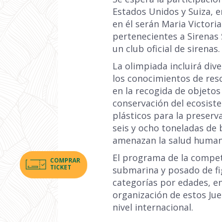
Estados Unidos y Suiza, e
en él serán Maria Victori
pertenecientes a Sirenas 
un club oficial de sirenas.
La olimpiada incluirá div
los conocimientos de res
en la recogida de objetos
conservación del ecosist
plásticos para la preserv
seis y ocho toneladas de b
amenazan la salud human
El programa de la compet
COMPRAR
TICKET
submarina y posado de fig
categorías por edades, ent
organización de estos Jue
nivel internacional.