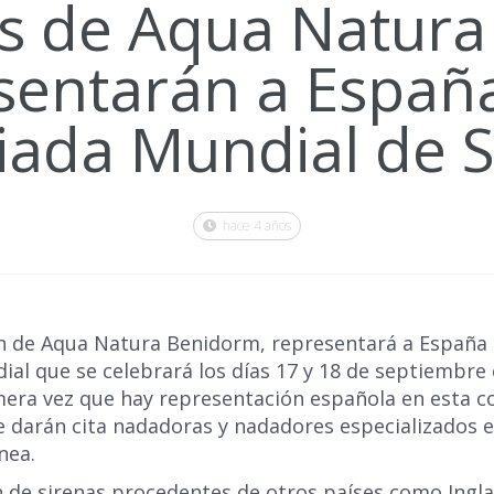
as de Aqua Natur
sentarán a España
iada Mundial de S
hace 4 años
in de Aqua Natura Benidorm, representará a España
al que se celebrará los días 17 y 18 de septiembre e
rimera vez que hay representación española en esta 
se darán cita nadadoras y nadadores especializados 
nea.
n de sirenas procedentes de otros países como Inglat