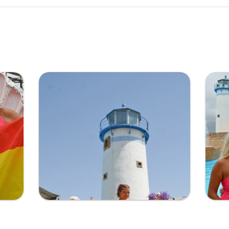
Completa el formulario y
recibirás tu código por email.
Ampliar
He leido y acepto la
política de privacidad