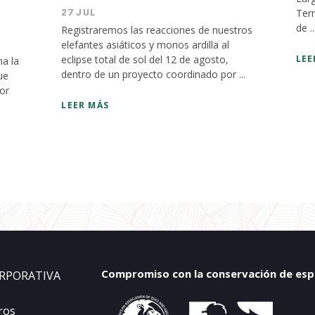
Terr
27 JUL
de ..
Registraremos las reacciones de nuestros
elefantes asiáticos y monos ardilla al
eclipse total de sol del 12 de agosto,
LEE
a la
dentro de un proyecto coordinado por ...
ue
ior
LEER MÁS
Compromiso con la conservación de espec
RPORATIVA
ros