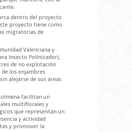
cante.
arca dentro del proyecto
 Este proyecto tiene como
tas migratorias de
omunidad Valenciana y
a Insecto Polinizador),
tres de no explotación
s de los enjambres
sin alejarse de sus áreas
 colmena facilitan un
les multiflorales y
égicos que representan un
esencia y actividad
ntas y promover la