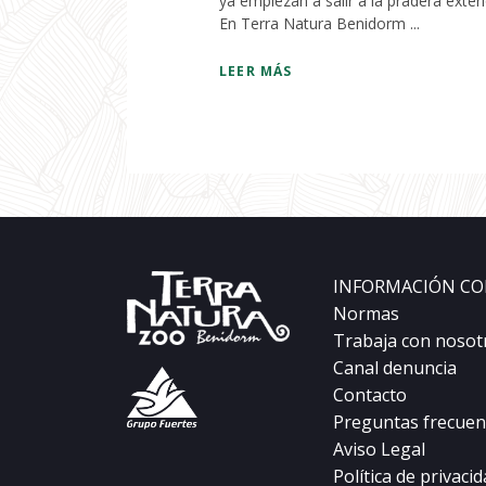
ya empiezan a salir a la pradera exter
En Terra Natura Benidorm ...
LEER MÁS
INFORMACIÓN CO
Normas
Trabaja con nosot
Canal denuncia
Contacto
Preguntas frecuen
Aviso Legal
Política de privaci