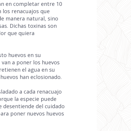
n en completar entre 10
n los renacuajos que
de manera natural, sino
as. Dichas toxinas son
dor que quiera
sto huevos en su
 van a poner los huevos
retienen el agua en su
 huevos han eclosionado.
sladado a cada renacuajo
orque la especie puede
se desentiende del cuidado
 para poner nuevos huevos