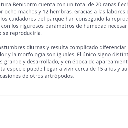
atura Benidorm cuenta con un total de 20 ranas flec
r ocho machos y 12 hembras. Gracias a las labores
 los cuidadores del parque han conseguido la reprod
a con los rigurosos parámetros de humedad necesario
 se reproduciría.
Completa el formulario y
ostumbres diurnas y resulta complicado diferenciar 
or y la morfología son iguales. El único signo disti
recibirás tu código por email.
s grande y desarrollado, y en época de apareamient
ta especie puede llegar a vivir cerca de 15 años y au
casiones de otros artrópodos.
He leido y acepto la
política de privacidad