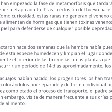
 han empezado la fase de metamorfosis que tardará
ar su etapa adulta. Tras la eclosión del huevo nace
Como curiosidad, estas ranas no generan el veneno 
e alimentan de hormigas que tienen toxinas venenos
u piel para defenderse de cualquier posible depreda
ectaron hace dos semanas que la hembra había pue
 de esta especie humedecen y limpian el lugar donde
mente el interior de las bromelias, unas plantas que 
nscurrir un periodo de 14 días aproximadamente, los
acuajos habían nacido, los progenitores los han tra
 colocándolos por separado y de forma individual p
 vez completado el proceso de transporte, el padre 
sin embargo, visita de manera frecuente a sus crías
 de alimento.