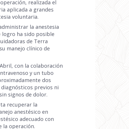
operación, realizada el
ria aplicada a grandes
esia voluntaria.
administrar la anestesia
e logro ha sido posible
cuidadoras de Terra
su manejo clínico de
Abril, con la colaboración
 intravenoso y un tubo
 aproximadamente dos
 diagnósticos previos ni
in signos de dolor.
sta recuperar la
anejo anestésico en
estésico adecuado con
e la operación.