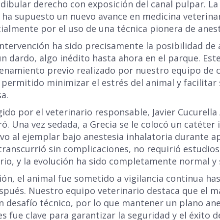
dibular derecho con exposición del canal pulpar. La 
, ha supuesto un nuevo avance en medicina veterina
ialmente por el uso de una técnica pionera de anest
intervención ha sido precisamente la posibilidad de 
un dardo, algo inédito hasta ahora en el parque. Est
trenamiento previo realizado por nuestro equipo de 
ermitido minimizar el estrés del animal y facilitar 
a.
ido por el veterinario responsable, Javier Cucurella 
ró. Una vez sedada, a Grecia se le colocó un catéter
vo al ejemplar bajo anestesia inhalatoria durante
transcurrió sin complicaciones, no requirió estudios
io, y la evolución ha sido completamente normal y s
ción, el animal fue sometido a vigilancia continua ha
espués. Nuestro equipo veterinario destaca que el m
n desafío técnico, por lo que mantener un plano an
s fue clave para garantizar la seguridad y el éxito d