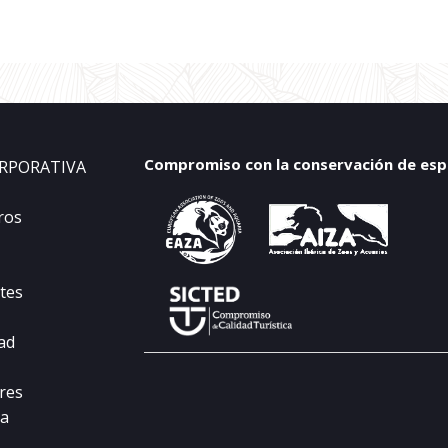
Compromiso con la conservación de espec
RPORATIVA
ros
tes
dad
res
ta