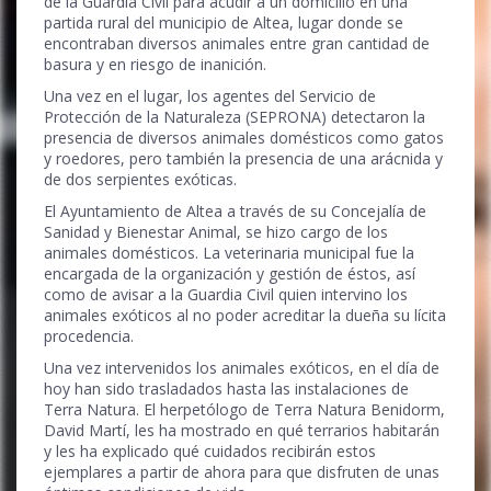
de la Guardia Civil para acudir a un domicilio en una
partida rural del municipio de Altea, lugar donde se
encontraban diversos animales entre gran cantidad de
basura y en riesgo de inanición.
Una vez en el lugar, los agentes del Servicio de
Protección de la Naturaleza (SEPRONA) detectaron la
presencia de diversos animales domésticos como gatos
y roedores, pero también la presencia de una arácnida y
de dos serpientes exóticas.
El Ayuntamiento de Altea a través de su Concejalía de
Sanidad y Bienestar Animal, se hizo cargo de los
animales domésticos. La veterinaria municipal fue la
encargada de la organización y gestión de éstos, así
como de avisar a la Guardia Civil quien intervino los
animales exóticos al no poder acreditar la dueña su lícita
procedencia.
Una vez intervenidos los animales exóticos, en el día de
hoy han sido trasladados hasta las instalaciones de
Terra Natura. El herpetólogo de Terra Natura Benidorm,
David Martí, les ha mostrado en qué terrarios habitarán
y les ha explicado qué cuidados recibirán estos
ejemplares a partir de ahora para que disfruten de unas