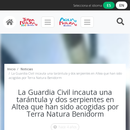
ES
EN
Selecciona el idioma
Inicio
Noticias
La Guardia Civil incauta una tarántula y dos serpientes en Altea que han sido
acogidas por Terra Natura Benidorm
La Guardia Civil incauta una
tarántula y dos serpientes en
Altea que han sido acogidas por
Terra Natura Benidorm
hace 4 años